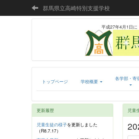
群馬県立高崎特別支援学校
平成27年4月1
各学部・寄
トップページ
学校概要
更新履歴
児童
2
児童生徒の様子
を更新しました
（R8.7.17）