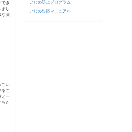
いじめ防止プログラム
ができ
しまし
いじめ対応マニュアル
敵な演
っこい
踊るこ
童と一
どもた