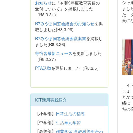
シャ
お知らせ
に「令和9年度教育実習の
まし
受付について」を掲載しました
た。
（R8.3.31）
奏に
R7みやま同窓会総会のお知らせ
を掲
載しました(R8.3.26)
R7みやま同窓会総会議案書
を掲載し
ました(R8.3.26)
寄宿舎最新ニュース
を更新しました
（R8.2.27）
PTA活動
を更新しました（R8.2.5）
４・
しょ
とが
ICT活用実践紹介
緒に
ちの
【小学部】
日常生活の指導
【中学部】
生活単元学習
【高等部】
作業学習(各教科等を合わ