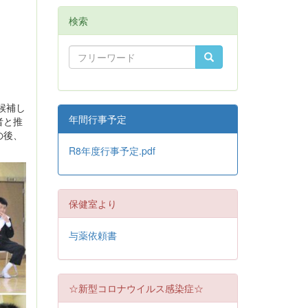
検索
候補し
年間行事予定
者と推
の後、
R8年度行事予定.pdf
保健室より
与薬依頼書
☆新型コロナウイルス感染症☆