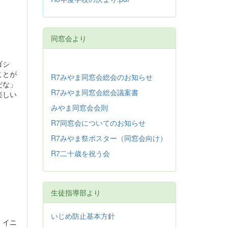
同窓会より
シゴシ
ことが
R7みやま同窓会総会のお知らせ
だな」
R7みやま同窓会総会議案書
楽しい
みやま同窓会会則
R7同窓会についてのお知らせ
R7みやま祭ポスター（同窓会向け）
R7二十歳を祝う会
生徒指導部より
いじめ防止基本方針
、イニ