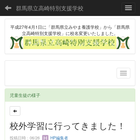
群馬県立高崎特別支援学校
Toggl
平成27年4月1日に「群馬県立みやま養護学校」から「群馬県
立高崎特別支援学校」に校名変更いたしました。
児童生徒の様子
校外学習に行ってきました！
投稿日時 : 06/26
HP編集者