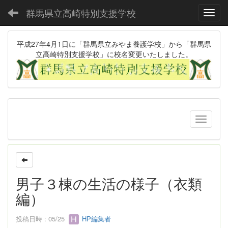
群馬県立高崎特別支援学校
Toggl
平成27年4月1日に「群馬県立みやま養護学校」から「群馬県
立高崎特別支援学校」に校名変更いたしました。
男子３棟の生活の様子（衣類
編）
投稿日時 : 05/25
HP編集者