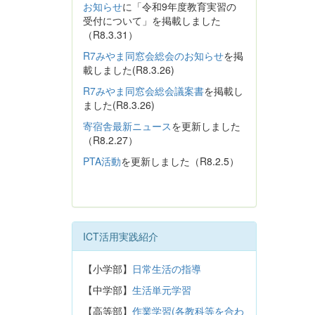
お知らせ
に「令和9年度教育実習の
受付について」を掲載しました
（R8.3.31）
R7みやま同窓会総会のお知らせ
を掲
載しました(R8.3.26)
R7みやま同窓会総会議案書
を掲載し
ました(R8.3.26)
寄宿舎最新ニュース
を更新しました
（R8.2.27）
PTA活動
を更新しました（R8.2.5）
ICT活用実践紹介
【小学部】
日常生活の指導
【中学部】
生活単元学習
【高等部】
作業学習(各教科等を合わ