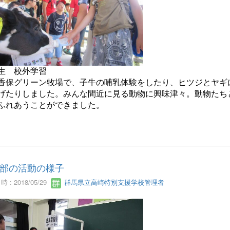
生 校外学習
香保グリーン牧場で、子牛の哺乳体験をしたり、ヒツジとヤギ
げたりしました。みんな間近に見る動物に興味津々。動物たち
ふれあうことができました。
部の活動の様子
 : 2018/05/29
群馬県立高崎特別支援学校管理者