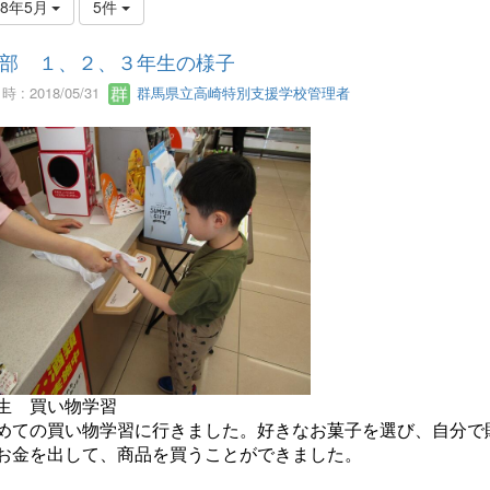
18年5月
5件
部 １、２、３年生の様子
 : 2018/05/31
群馬県立高崎特別支援学校管理者
生 買い物学習
めての買い物学習に行きました。好きなお菓子を選び、自分で
お金を出して、商品を買うことができました。