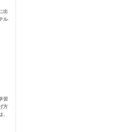
に出
テル
学習
げ方
は、