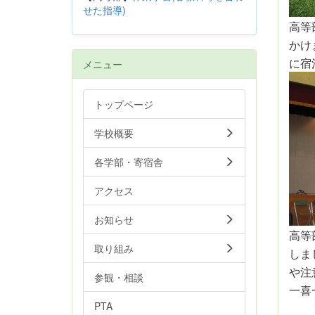
せた指導)
高等
かけ
に宿
メニュー
トップページ
学校概要
各学部・寄宿舎
アクセス
お知らせ
高等
取り組み
しま
や注
参観・相談
一喜
PTA