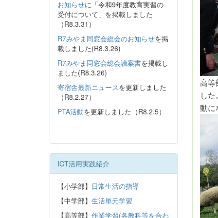
お知らせ
に「令和9年度教育実習の
受付について」を掲載しました
（R8.3.31）
R7みやま同窓会総会のお知らせ
を掲
載しました(R8.3.26)
R7みやま同窓会総会議案書
を掲載し
ました(R8.3.26)
高等
寄宿舎最新ニュース
を更新しました
した
（R8.2.27）
動に
PTA活動
を更新しました（R8.2.5）
ICT活用実践紹介
【小学部】
日常生活の指導
【中学部】
生活単元学習
【高等部】
作業学習(各教科等を合わ