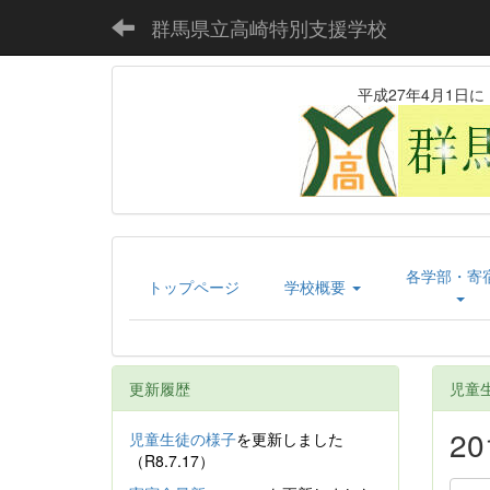
群馬県立高崎特別支援学校
平成27年4月1
各学部・寄
トップページ
学校概要
更新履歴
児童
2
児童生徒の様子
を更新しました
（R8.7.17）