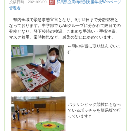
投稿日時 : 2021/09/09
群馬県立高崎特別支援学校Webページ
管理者
県内全域で緊急事態宣言となり、9月12日まで分散登校と
なっております。中学部でもABグループに分かれて隔日での
登校となり、登下校時の検温、こまめな手洗い・手指消毒、
マスク着用、常時換気など、感染の防止に努めています。
←朝の学習に取り組んでいま
す
パラリンピック競技にもなっ
ているボッチャを簡易版で行
っています↑