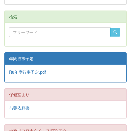
検索
年間行事予定
R8年度行事予定.pdf
保健室より
与薬依頼書
☆新型コロナウイルス感染症☆