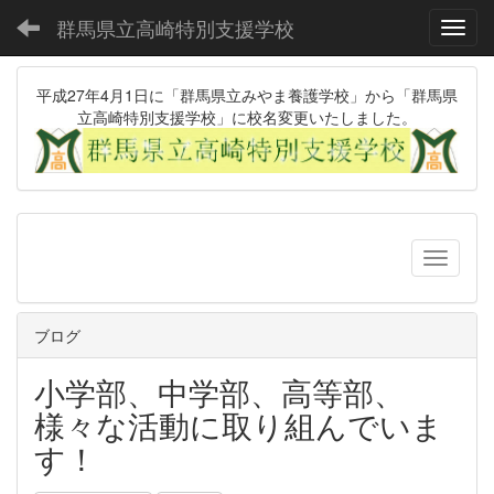
群馬県立高崎特別支援学校
Toggl
平成27年4月1日に「群馬県立みやま養護学校」から「群馬県
立高崎特別支援学校」に校名変更いたしました。
ブログ
小学部、中学部、高等部、
様々な活動に取り組んでいま
す！