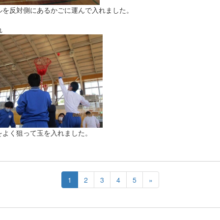
ルを反対側にあるかごに運んで入れました。
れ
をよく狙って玉を入れました。
1
2
3
4
5
»