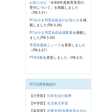
お知らせ
に「令和9年度教育実習の
受付について」を掲載しました
（R8.3.31）
R7みやま同窓会総会のお知らせ
を掲
載しました(R8.3.26)
R7みやま同窓会総会議案書
を掲載し
ました(R8.3.26)
寄宿舎最新ニュース
を更新しました
（R8.2.27）
PTA活動
を更新しました（R8.2.5）
ICT活用実践紹介
【小学部】
日常生活の指導
【中学部】
生活単元学習
【高等部】
作業学習(各教科等を合わ