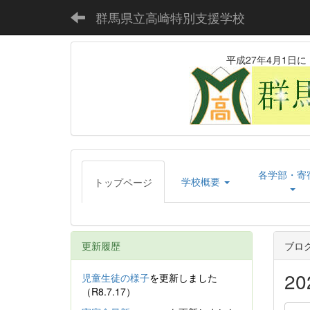
群馬県立高崎特別支援学校
平成27年4月1
各学部・寄
学校概要
トップページ
更新履歴
ブロ
2
児童生徒の様子
を更新しました
（R8.7.17）