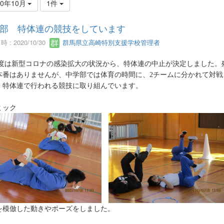
20年10月
1件
部 特体連の競技をしています
 : 2020/10/30
群馬県立高崎特別支援学校管理者
度は新型コロナの感染拡大の状況から、特体連の中止が決定しました。
本番はありませんが、中学部では体育の時間に、
2
チームに分かれて対戦
、特体連で行われる競技に取り組んでいます。
ミック
を模倣した動きやポーズをしました。