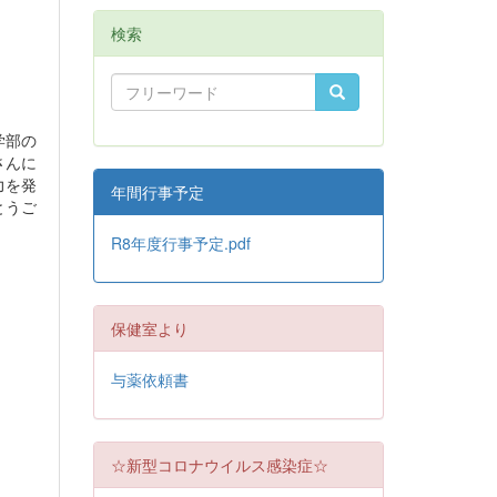
検索
学部の
さんに
力を発
年間行事予定
とうご
R8年度行事予定.pdf
保健室より
与薬依頼書
☆新型コロナウイルス感染症☆