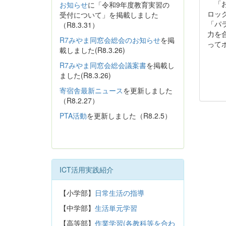
「お
お知らせ
に「令和9年度教育実習の
ロッ
受付について」を掲載しました
「パ
（R8.3.31）
力を
R7みやま同窓会総会のお知らせ
を掲
って
載しました(R8.3.26)
R7みやま同窓会総会議案書
を掲載し
ました(R8.3.26)
寄宿舎最新ニュース
を更新しました
（R8.2.27）
PTA活動
を更新しました（R8.2.5）
ICT活用実践紹介
【小学部】
日常生活の指導
【中学部】
生活単元学習
【高等部】
作業学習(各教科等を合わ