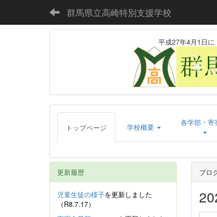
群馬県立高崎特別支援学校
平成27年4月1
各学部・寄
学校概要
トップページ
更新履歴
ブロ
2
児童生徒の様子
を更新しました
（R8.7.17）