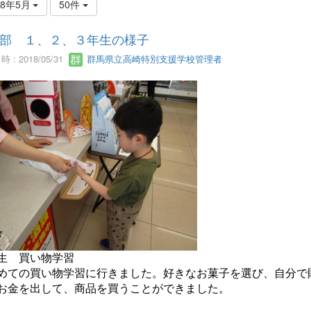
18年5月
50件
部 １、２、３年生の様子
 : 2018/05/31
群馬県立高崎特別支援学校管理者
生 買い物学習
めての買い物学習に行きました。好きなお菓子を選び、自分で
お金を出して、商品を買うことができました。