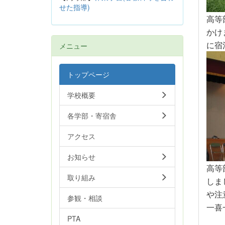
せた指導)
高等
かけ
に宿
メニュー
トップページ
学校概要
各学部・寄宿舎
アクセス
お知らせ
高等
取り組み
しま
や注
参観・相談
一喜
PTA