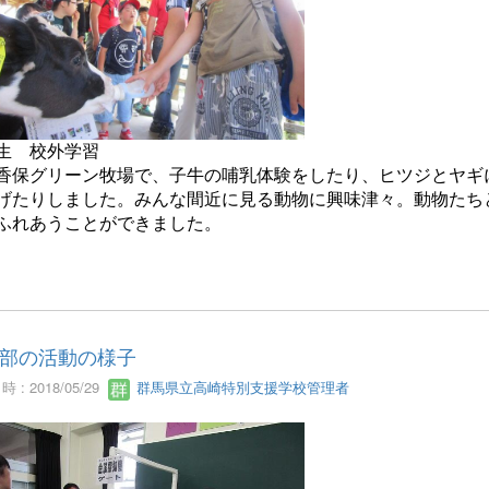
生 校外学習
香保グリーン牧場で、子牛の哺乳体験をしたり、ヒツジとヤギ
げたりしました。みんな間近に見る動物に興味津々。動物たち
ふれあうことができました。
部の活動の様子
 : 2018/05/29
群馬県立高崎特別支援学校管理者