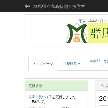
群馬県立高崎特別支援学校
平成27年4月1
各学部・寄
学校概要
トップページ
更新履歴
ブロ
2
児童生徒の様子
を更新しました
（R8.7.17）