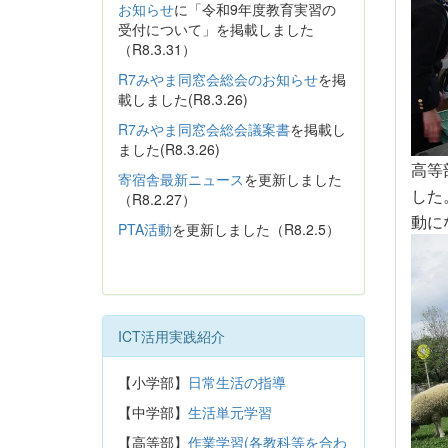
お知らせ
に「令和9年度教育実習の
受付について」を掲載しました
（R8.3.31）
R7みやま同窓会総会のお知らせ
を掲
載しました(R8.3.26)
R7みやま同窓会総会議案書
を掲載し
ました(R8.3.26)
高等
寄宿舎最新ニュース
を更新しました
した
（R8.2.27）
動に
PTA活動
を更新しました（R8.2.5）
ICT活用実践紹介
【小学部】
日常生活の指導
【中学部】
生活単元学習
【高等部】
作業学習(各教科等を合わ