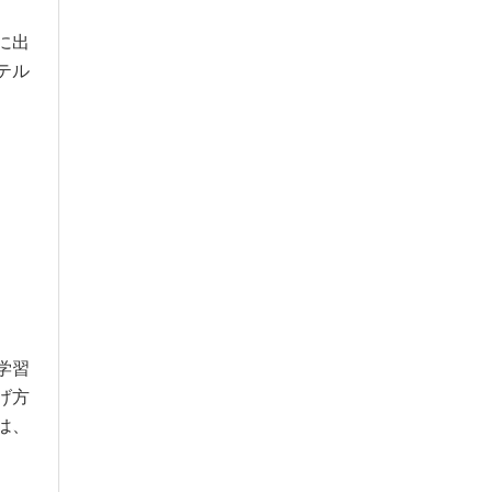
に出
テル
学習
げ方
は、