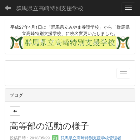
群馬県立高崎特別支援学校
Toggl
平成27年4月1日に「群馬県立みやま養護学校」から「群馬県
立高崎特別支援学校」に校名変更いたしました。
ブログ
高等部の活動の様子
投稿日時 : 2018/05/29
群馬県立高崎特別支援学校管理者