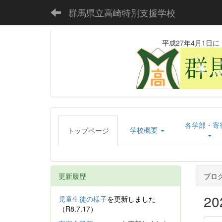
群馬県立高崎特別支援学校
平成27年4月1
各学部・寄
学校概要
トップページ
更新履歴
ブロ
2
児童生徒の様子
を更新しました
（R8.7.17）