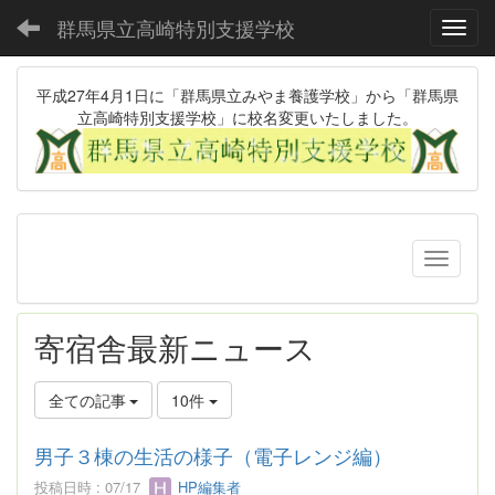
群馬県立高崎特別支援学校
Toggl
平成27年4月1日に「群馬県立みやま養護学校」から「群馬県
立高崎特別支援学校」に校名変更いたしました。
寄宿舎最新ニュース
全ての記事
10件
男子３棟の生活の様子（電子レンジ編）
投稿日時 : 07/17
HP編集者