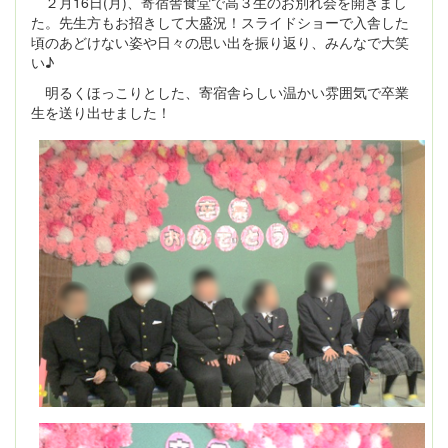
２月16日(月)、寄宿舎食堂で高３生のお別れ会を開きまし
た。先生方もお招きして大盛況！スライドショーで入舎した
頃のあどけない姿や日々の思い出を振り返り、みんなで大笑
い♪
明るくほっこりとした、寄宿舎らしい温かい雰囲気で卒業
生を送り出せました！