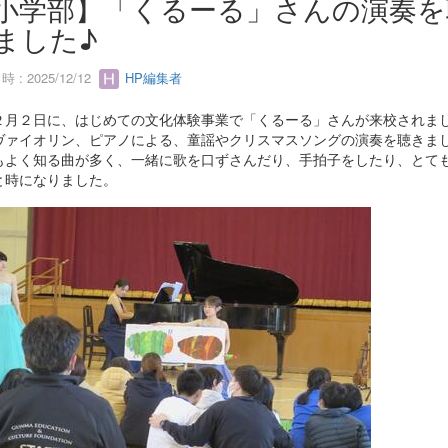
小学部】「くるーる」さんの演奏を
ました♪
 : 2025/12/12
HP編集者
月２日に、はじめての文化体験事業で「くるーる」さんが来校されま
ヴァイオリン、ピアノによる、童謡やクリスマスソングの演奏を聴きま
もよく知る曲が多く、一緒に歌を口ずさんだり、手拍子をしたり、とて
と時になりました。