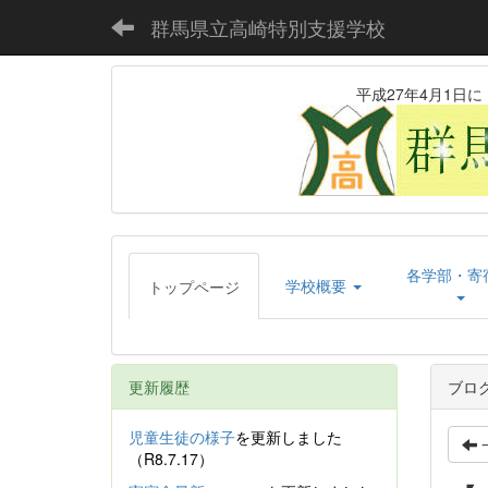
群馬県立高崎特別支援学校
平成27年4月1
各学部・寄
学校概要
トップページ
更新履歴
ブロ
児童生徒の様子
を更新しました
（R8.7.17）