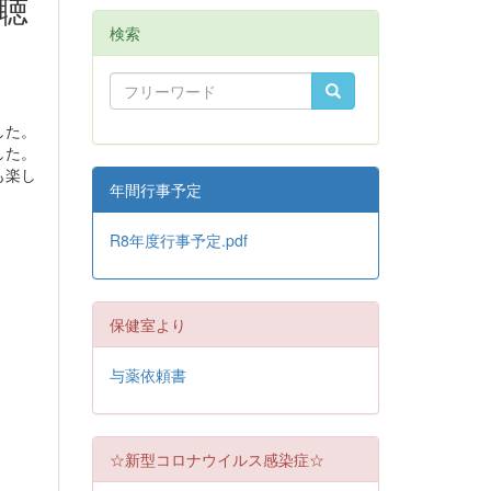
聴
検索
した。
した。
も楽し
年間行事予定
R8年度行事予定.pdf
保健室より
与薬依頼書
☆新型コロナウイルス感染症☆