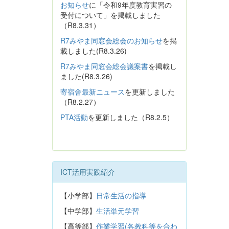
お知らせ
に「令和9年度教育実習の
受付について」を掲載しました
（R8.3.31）
R7みやま同窓会総会のお知らせ
を掲
載しました(R8.3.26)
R7みやま同窓会総会議案書
を掲載し
ました(R8.3.26)
寄宿舎最新ニュース
を更新しました
（R8.2.27）
PTA活動
を更新しました（R8.2.5）
ICT活用実践紹介
【小学部】
日常生活の指導
【中学部】
生活単元学習
【高等部】
作業学習(各教科等を合わ