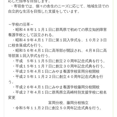
応した指導を目指します。
・寄宿舎では、個々の舎生のニーズに応じて、地域生活での
自立的な生活を目指した支援をしています。
～学校の沿革～
・昭和４８年１１月１日に群馬県で初めての県立知的障害
養護学校として設立される。
・昭和４９年４月１７日に第１回入学式を、１０月２３日
に校舎落成式を行う。
・昭和５６年４月１日に高等部が開設され、４月８日に高
等部第１回入学式を行う。
・平成 ５年１１月５日に創立２０周年記念式典を行う。
・平成１５年１１月７日に創立３０周年記念式典を行う。
・平成２５年４月１日にみやま養護学校富岡分校開校
・平成２５年１１月２２日に創立４０周年記念式典を行
う。
・平成２６年４月１日にみやま養護学校藤岡分校開校
・平成２７年４月１日に群馬県立高崎特別支援学校に校名
変更
富岡分校、藤岡分校独立
・令和５年１１月２日に創立５０周年記念式典を行う。